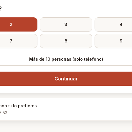
?
2
3
4
7
8
9
Más de 10 personas (solo telefono)
Continuar
no si lo prefieres.
5 53