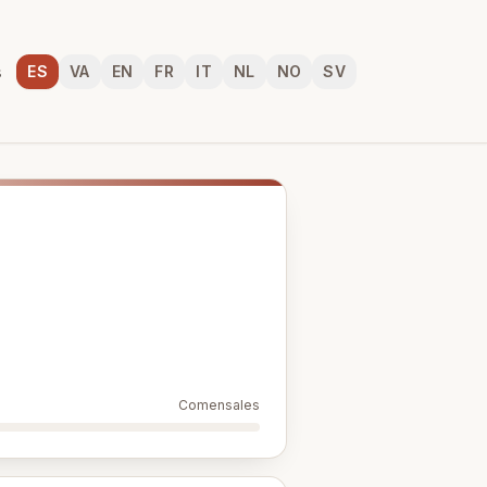
s
ES
VA
EN
FR
IT
NL
NO
SV
Idioma
Comensales